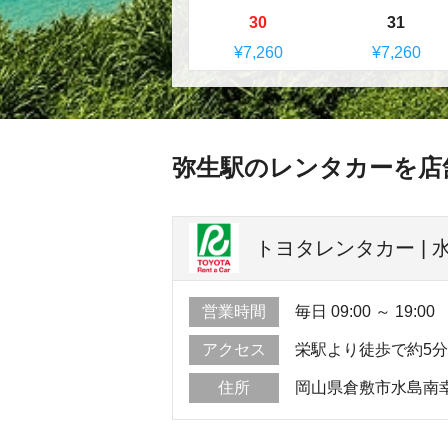
30
31
¥7,260
¥7,260
弥生駅のレンタカーを店
トヨタレンタカー | 水
営業時間
毎日 09:00 ～ 19:00
アクセス
栄駅より徒歩で約5
住所
岡山県倉敷市水島南幸町