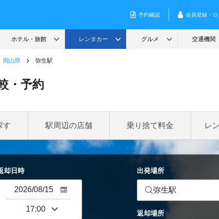
岡山県
弥生駅
較・予約
探す
駅周辺の店舗
乗り捨て料金
レ
返却日時
出発場所
弥生駅
返却場所