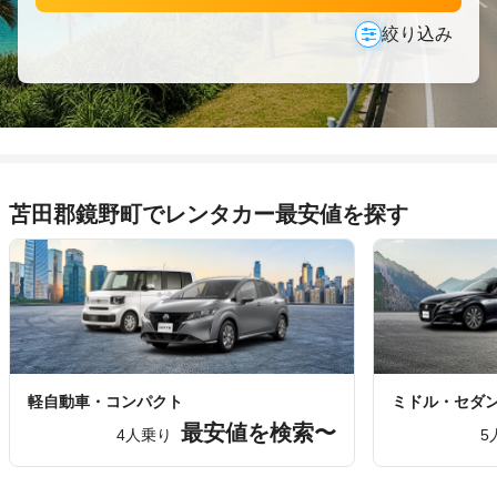
絞り込み
苫田郡鏡野町でレンタカー最安値を探す
軽自動車・コンパクト
ミドル・セダ
最安値を検索〜
4人乗り
5