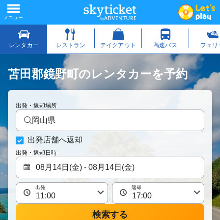
苫田郡鏡野町のレンタカーを予約
出発・返却場所
岡山県
出発店舗へ返却
出発・返却日時
出発
返却
検索する