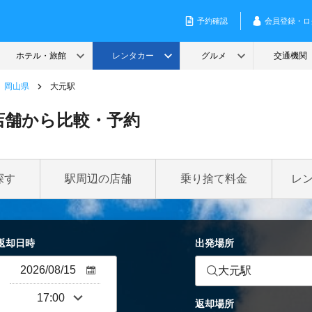
岡山県
大元駅
店舗から比較・予約
探す
駅周辺の店舗
乗り捨て料金
レ
返却日時
出発場所
大元駅
返却場所