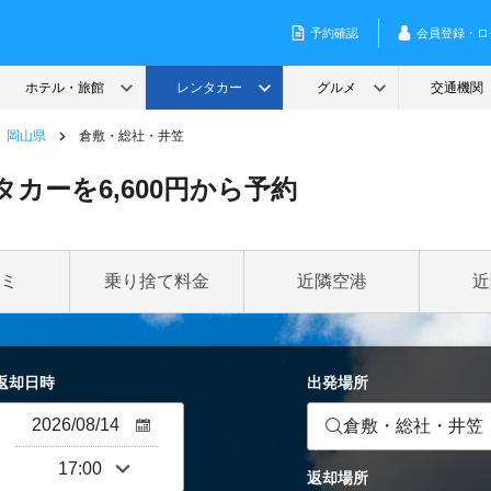
岡山県
倉敷・総社・井笠
カーを6,600円から予約
ミ
乗り捨て料金
近隣空港
近
返却日時
出発場所
倉敷・総社・井笠
返却場所