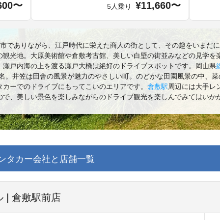
600〜
¥11,660〜
5人乗り
都市でありながら、江戸時代に栄えた商人の街として、その趣をいまだ
の観光地。大原美術館や倉敷考古館、美しい白壁の街並みなどの見学を
。瀬戸内海の上を渡る瀬戸大橋は絶好のドライブスポットです。岡山県
有名。井笠は田舎の風景が魅力のやさしい町。のどかな田園風景の中、菜
タカーでのドライブにもってこいのエリアです。
倉敷駅
周辺には大手レ
ので、美しい景色を楽しみながらのドライブ観光を楽しんでみてはいか
ンタカー会社と店舗一覧
 | 倉敷駅前店