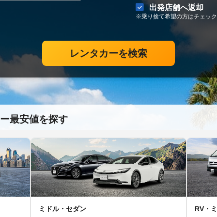
出発店舗へ返却
※乗り捨て希望の方はチェック
レンタカーを検索
ー最安値を探す
ミドル・セダン
RV・