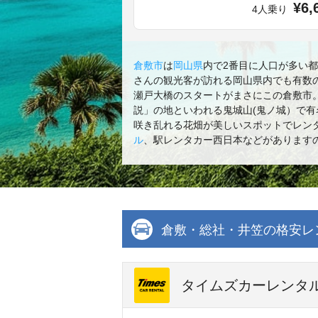
¥6,
4人乗り
倉敷市
は
岡山県
内で2番目に人口が多い
さんの観光客が訪れる岡山県内でも有数
瀬戸大橋のスタートがまさにこの倉敷市
説」の地といわれる鬼城山(鬼ノ城）で
咲き乱れる花畑が美しいスポットでレン
ル
、駅レンタカー西日本などがあります
倉敷・総社・井笠の格安レ
タイムズカーレンタル