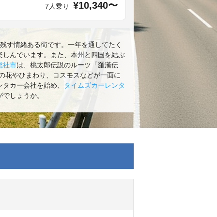
¥10,340〜
7人乗り
に残す情緒ある街です。一年を通してたく
楽しんでいます。また、本州と四国を結ぶ
総社市
は、桃太郎伝説のルーツ「羅漢伝
の花やひまわり、コスモスなどが一面に
ンタカー会社を始め、
タイムズカーレンタ
がでしょうか。