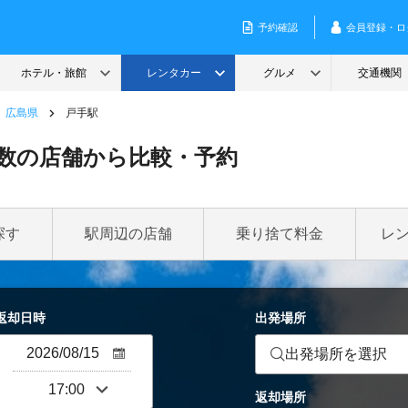
広島県
戸手駅
数の店舗から比較・予約
探す
駅周辺の店舗
乗り捨て料金
レ
返却日時
出発場所
出発場所を選択
返却場所