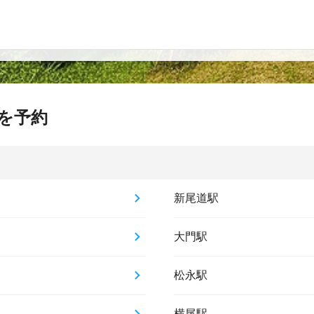
を予約
新尾道駅
大門駅
松永駅
横尾駅