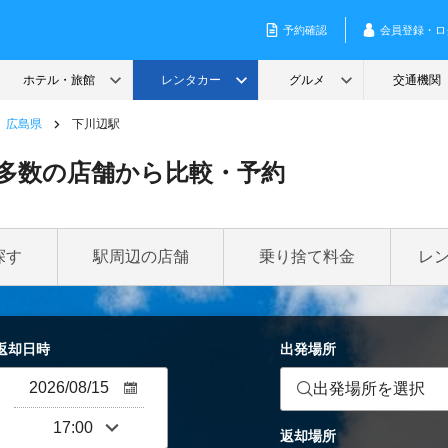
広島県
下川辺駅
多数の店舗から比較・予約
探す
駅周辺の店舗
乗り捨て料金
レ
返却日時
出発場所
出発場所を選択
返却場所