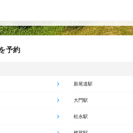
を予約
新尾道駅
大門駅
松永駅
横尾駅