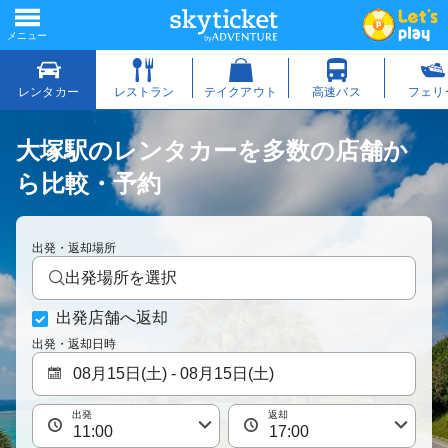
大塚駅のレンタカーを多数の店舗か
ら比較・予約
出発・返却場所
出発場所を選択
出発店舗へ返却
出発・返却日時
出発
返却