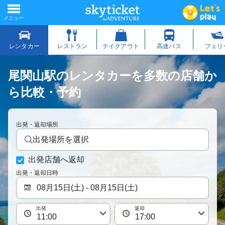
尾関山駅のレンタカーを多数の店舗か
ら比較・予約
出発・返却場所
出発場所を選択
出発店舗へ返却
出発・返却日時
出発
返却