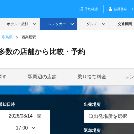
広島県
西高屋駅
多数の店舗から比較・予約
探す
駅周辺の店舗
乗り捨て料金
レ
返却日時
出発場所
出発場所を選択
返却場所