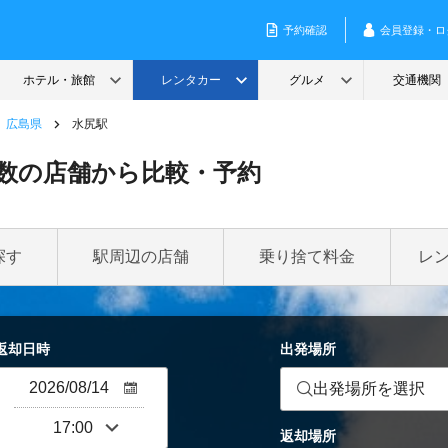
広島県
水尻駅
数の店舗から比較・予約
探す
駅周辺の店舗
乗り捨て料金
レ
返却日時
出発場所
出発場所を選択
返却場所