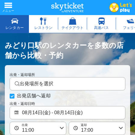
みどり口駅のレンタカーを多数の店
舗から比較・予約
出発・返却場所
出発場所を選択
出発店舗へ返却
出発・返却日時
出発
返却