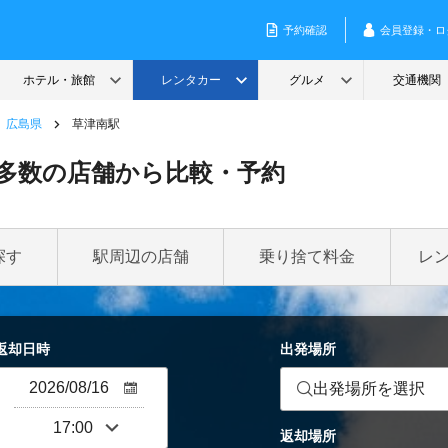
広島県
草津南駅
多数の店舗から比較・予約
探す
駅周辺の店舗
乗り捨て料金
レ
返却日時
出発場所
出発場所を選択
返却場所