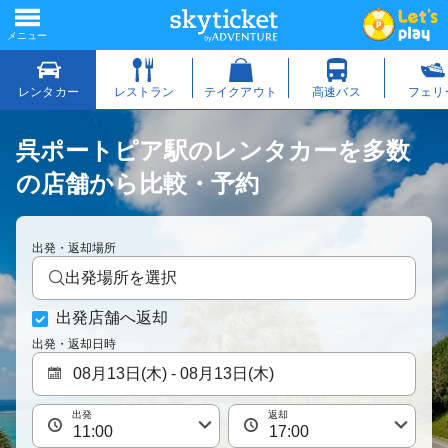
呉ポートピア駅のレンタカーを多数
の店舗から比較・予約
出発・返却場所
出発場所を選択
出発店舗へ返却
出発・返却日時
出発
返却