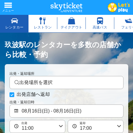
玖波駅のレンタカーを多数の店舗か
ら比較・予約
出発・返却場所
出発場所を選択
出発店舗へ返却
出発・返却日時
出発
返却