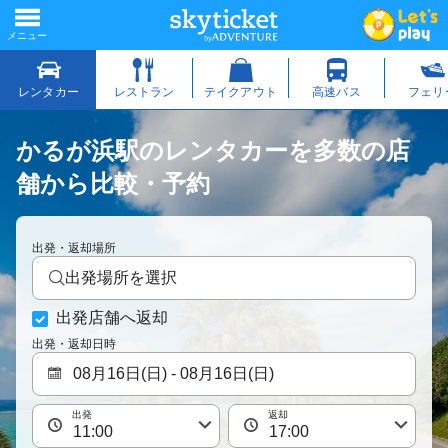
かるが浜駅のレンタカーを多数の店
舗から比較・予約
出発・返却場所
出発場所を選択
出発店舗へ返却
出発・返却日時
出発
返却