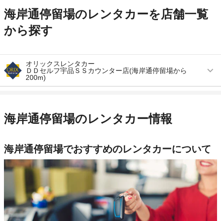
海岸通停留場のレンタカーを店舗一覧
から探す
オリックスレンタカー
ＤＤセルフ宇品ＳＳカウンター店(海岸通停留場から
200m)
営業時間
毎日 09:00 ～ 20:00
アクセス
宇品五丁目停留場より徒歩で約2分（送迎なし）
海岸通停留場のレンタカー情報
住所
広島市南区宇品御幸５丁目１６－１ エネオスＤ
ｒ．Ｄｒｉｖｅセルフ宇品店内
海岸通停留場でおすすめのレンタカーについて
店舗詳細
店舗詳細ページはこちら
この店舗でレンタカーを探す