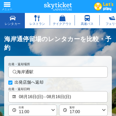
海岸通停留場のレンタカーを比較・予
約
出発・返却場所
海岸通駅
出発店舗へ返却
出発・返却日時
出発
返却