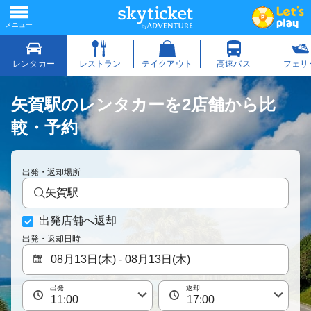
矢賀駅のレンタカーを2店舗から比
較・予約
出発・返却場所
矢賀駅
出発店舗へ返却
出発・返却日時
出発
返却