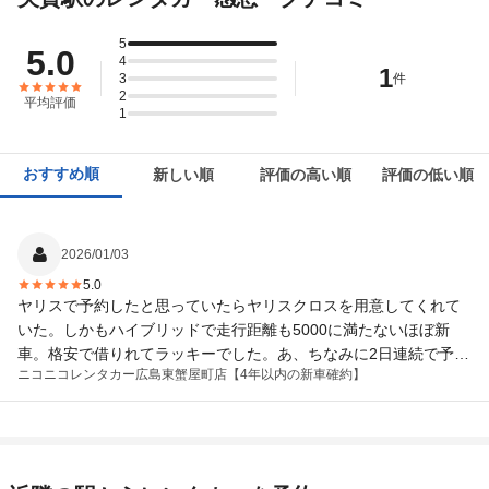
5
5.0
4
1
3
件
2
平均評価
1
おすすめ順
新しい順
評価の高い順
評価の低い順
2026/01/03
5.0
ヤリスで予約したと思っていたらヤリスクロスを用意してくれて
いた。しかもハイブリッドで走行距離も5000に満たないほぼ新
車。格安で借りれてラッキーでした。あ、ちなみに2日連続で予約
ニコニコレンタカー
広島東蟹屋町店【4年以内の新車確約】
してたんですが同じ車両でした。とても良かった。