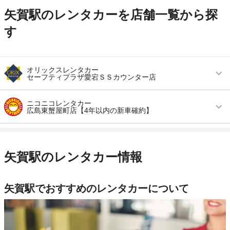
矢賀駅のレンタカーを店舗一覧から探
す
オリックスレンタカー
セーフティプラザ愛宕ＳＳカウンター店
営業時間
毎日 09:00 ～ 20:00
ニコニコレンタカー
広島東蟹屋町店【4年以内の新車確約】
アクセス
広島駅より徒歩で約10分（送迎なし）
営業時間
毎日 08:00 ～ 21:00
住所
広島市東区東蟹屋町１－５ エネオスセーフティ
プラザ愛宕ＳＳ内
アクセス
広島駅より徒歩で約9分（送迎なし）
矢賀駅のレンタカー情報
店舗詳細
店舗詳細ページはこちら
住所
広島県広島市東区東蟹屋町6-10-101
店舗詳細
店舗詳細ページはこちら
矢賀駅でおすすめのレンタカーについて
この店舗でレンタカーを探す
この店舗でレンタカーを探す