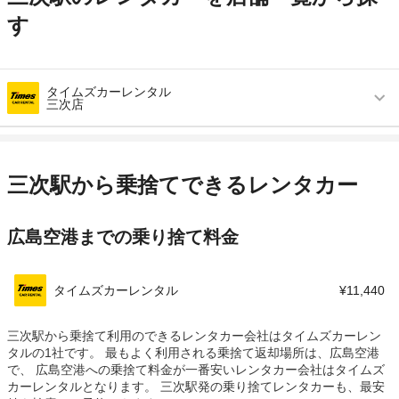
す
タイムズカーレンタル
三次店
営業時間
毎日 09:00 ～ 18:00
アクセス
三次駅より徒歩で約30分（送迎なし）
三次駅から乗捨てできるレンタカー
住所
三次市十日市西6-9-20
広島空港までの乗り捨て料金
店舗詳細
店舗詳細ページはこちら
この店舗でレンタカーを探す
タイムズカーレンタル
¥11,440
三次駅から乗捨て利用のできるレンタカー会社はタイムズカーレン
タルの1社です。 最もよく利用される乗捨て返却場所は、広島空港
で、 広島空港への乗捨て料金が一番安いレンタカー会社はタイムズ
カーレンタルとなります。 三次駅発の乗り捨てレンタカーも、最安