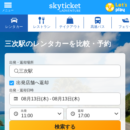
三次駅のレンタカーを比較・予約
出発・返却場所
三次駅
出発店舗へ返却
出発・返却日時
出発
返却
検索する