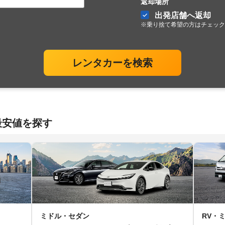
返却場所
出発店舗へ返却
※乗り捨て希望の方はチェック
レンタカーを検索
最安値を探す
ミドル・セダン
RV・