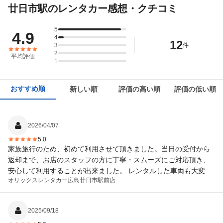
廿日市駅のレンタカー感想・クチコミ
5
4.9
4
12
3
件
2
平均評価
1
おすすめ順
新しい順
評価の高い順
評価の低い順
2026/04/07
5.0
家族旅行のため、初めて利用させて頂きました。当日の受付から
返却まで、お店のスタッフの方に丁寧・スムーズにご対応頂き、
安心して利用することが出来ました。 レンタルした車両も大変綺
オリックスレンタカー
広島廿日市駅前店
麗で快適に移動でき、大満足です。また機会があれば利用させて
頂きます。この度はありがとうございました。
2025/09/18