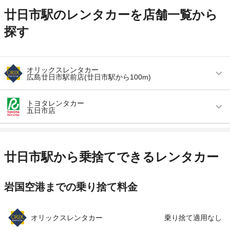
廿日市駅のレンタカーを店舗一覧から
探す
オリックスレンタカー
広島廿日市駅前店(廿日市駅から100m)
営業時間
毎日 08:00 ～ 19:00
トヨタレンタカー
五日市店
アクセス
廿日市駅より徒歩で約2分（送迎なし）
営業時間
毎日 08:00 ～ 20:00
住所
広島県廿日市市平良山手11-51
アクセス
五日市駅より徒歩で約3分（送迎なし）
店舗詳細
店舗詳細ページはこちら
廿日市駅から乗捨てできるレンタカー
住所
広島県広島市佐伯区吉見園3-19
この店舗でレンタカーを探す
岩国空港までの乗り捨て料金
店舗詳細
店舗詳細ページはこちら
この店舗でレンタカーを探す
オリックスレンタカー
乗り捨て適用なし