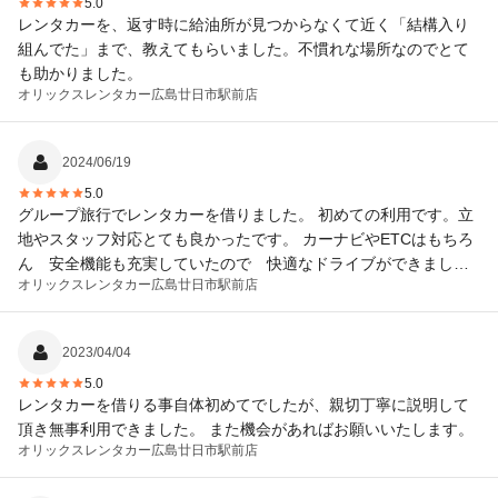
5.0
レンタカーを、返す時に給油所が見つからなくて近く「結構入り
組んでた」まで、教えてもらいました。不慣れな場所なのでとて
も助かりました。
オリックスレンタカー
広島廿日市駅前店
2024/06/19
5.0
グループ旅行でレンタカーを借りました。 初めての利用です。立
地やスタッフ対応とても良かったです。 カーナビやETCはもちろ
ん 安全機能も充実していたので 快適なドライブができまし
オリックスレンタカー
広島廿日市駅前店
た！ コスパもサービスも良いです。また利用したいと思います。
おすすめです。
2023/04/04
5.0
レンタカーを借りる事自体初めてでしたが、親切丁寧に説明して
頂き無事利用できました。 また機会があればお願いいたします。
オリックスレンタカー
広島廿日市駅前店