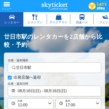
廿日市駅のレンタカーを2店舗から比
較・予約
出発・返却場所
廿日市駅
出発店舗へ返却
出発・返却日時
出発
返却