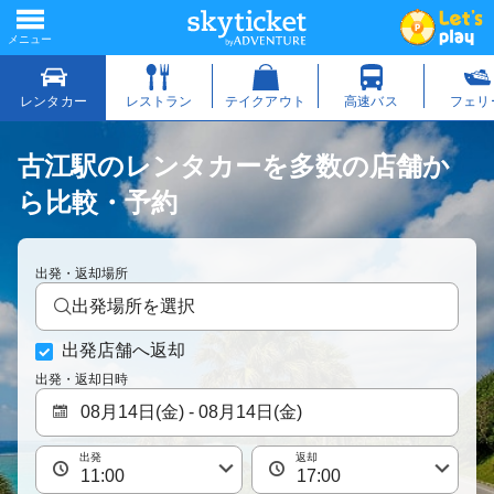
古江駅のレンタカーを多数の店舗か
ら比較・予約
出発・返却場所
出発場所を選択
出発店舗へ返却
出発・返却日時
出発
返却