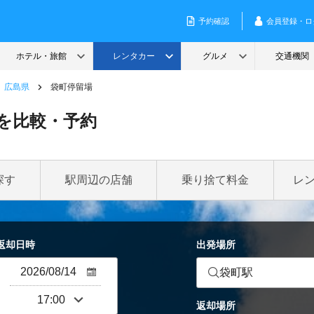
広島県
袋町停留場
を比較・予約
探す
駅周辺の店舗
乗り捨て料金
レ
返却日時
出発場所
袋町駅
返却場所