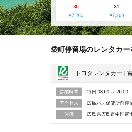
30
31
¥7,260
¥7,260
袋町停留場のレンタカー
トヨタレンタカー | 
営業時間
毎日 08:00 ～ 20:00
アクセス
広島バス保健所前停
住所
広島県広島市中区富士