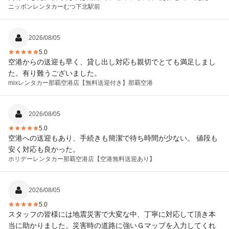
ニッポンレンタカー
むつ下北駅前
ました。いろいろ無理を言いましたが、大変ありがとうございま
した。
2026/08/05
5.0
空港からの送迎も早く、貸し出し対応も親切でとても満足しまし
た。有り難うございました。
mixレンタカー那覇空港店
【無料送迎付き】那覇空港
2026/08/05
5.0
空港への送迎もあり、手続きも簡潔で待ち時間が少ない。 値段も
安く対応も良かった。
ホリデーレンタカー
那覇空港店【空港無料送迎あり】
2026/08/05
5.0
スタッフの皆様には地震災害で大変な中、丁寧に対応して頂き本
当に助かりました。災害時の道路に強いＧマップを入力してくれ