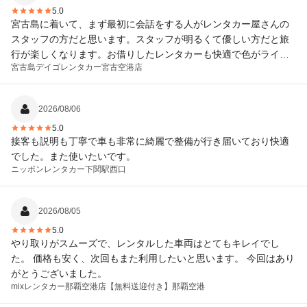
5.0
宮古島に着いて、まず最初に会話をする人がレンタカー屋さんの
スタッフの方だと思います。スタッフが明るくて優しい方だと旅
行が楽しくなります。お借りしたレンタカーも快適で色がライト
宮古島デイゴレンタカー
宮古空港店
ブルーだったので気分良く宮古島を走れました。また宮古島に行
く時は利用したいと思います。
2026/08/06
5.0
接客も説明も丁寧で車も非常に綺麗で整備が行き届いており快適
でした。また使いたいです。
ニッポンレンタカー
下関駅西口
2026/08/05
5.0
やり取りがスムーズで、レンタルした車両はとてもキレイでし
た。 価格も安く、次回もまた利用したいと思います。 今回はあり
がとうございました。
mixレンタカー那覇空港店
【無料送迎付き】那覇空港