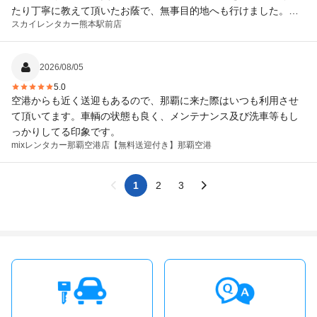
たり丁寧に教えて頂いたお蔭で、無事目的地へも行けました。本
スカイレンタカー
熊本駅前店
当に感謝の念でいっぱいです。 熊本の皆様の生活が一刻も早く戻
られる事を祈っています。
2026/08/05
5.0
空港からも近く送迎もあるので、那覇に来た際はいつも利用させ
て頂いてます。車輌の状態も良く、メンテナンス及び洗車等もし
っかりしてる印象です。
mixレンタカー那覇空港店
【無料送迎付き】那覇空港
1
2
3