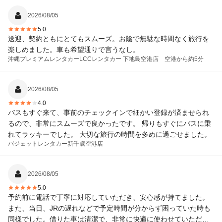
2026/08/05
5.0
送迎、契約ともにとてもスムーズ。お陰で無駄な時間なく旅行を
楽しめました。車も希望通りで言うなし。
沖縄プレミアムレンタカー
LCCレンタカー 下地島空港店 空港から約5分
2026/08/05
4.0
バスもすぐ来て、事前のチェックインで細かい登録が済ませられ
るので、非常にスムーズで良かったです。 帰りもすぐにバスに乗
れてラッキーでした。 大切な旅行の時間を多めに過ごせました。
バジェットレンタカー
新千歳空港店
2026/08/05
5.0
予約前に電話で丁寧に対応していただき、安心感が持てました。
また、当日、JRの遅れなどで予定時間が分からず困っていた時も
同様でした。借りた車は清潔で、非常に快適に使わせていただき