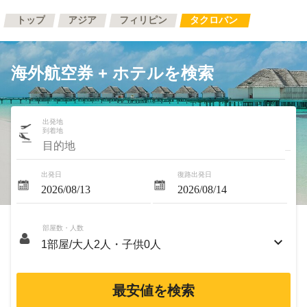
トップ
アジア
フィリピン
タクロバン
海外航空券 + ホテルを検索
出発地
到着地
出発日
復路出発日
部屋数・人数
最安値を検索