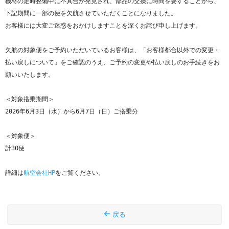
機材の定時整備中に不具合が発見され、部品の交換に時間を要することから、
下記期間に一部の便を欠航させていただくことになりました。

お客様には大変ご迷惑をおかけしますことを深くお詫び申し上げます。

欠航の対象便をご予約いただいているお客様は、「お客様都合以外での変更・
払い戻しについて」をご確認のうえ、ご予約の変更や払い戻しのお手続きをお
願いいたします。

＜対象搭乗期間＞

2026年6月3日（水）から6月7日（日）ご搭乗分

＜対象便＞

計30便

詳細は
航空会社HP
をご覧ください。
戻る