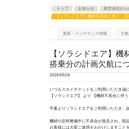
トップ
お知らせ
航空会社から
【ソラシドエア】機材不具合に伴う、20
更新・メンテナンス情報
欠航
【ソラシドエア】機材
搭乗分の計画欠航に
2026/05/26
いつもスカイチケットをご利用いただき誠に
【ソラシドエア】 より 【機材不具合に伴う
平素よりソラシドエアをご利用いただき、誠
機材の定時整備中に不具合が発見され、部品
お客様には大変ご迷惑をおかけしますことを