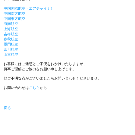
中国国際航空（エアチャイナ）
中国南方航空
中国東方航空
海南航空
上海航空
吉祥航空
春秋航空
厦門航空
四川航空
山東航空
お客様にはご迷惑とご不便をおかけいたしますが、

何卒ご理解とご協力をお願い申し上げます。

他ご不明な点がございましたらお問い合わせくださいませ。

お問い合わせは
こちら
から
戻る