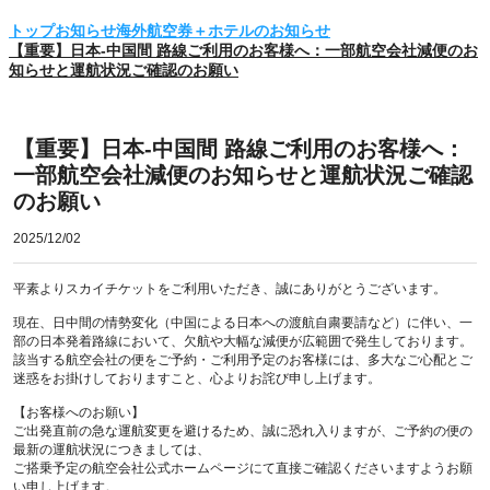
トップ
お知らせ
海外航空券＋ホテルのお知らせ
【重要】日本-中国間 路線ご利用のお客様へ：一部航空会社減便のお
知らせと運航状況ご確認のお願い
【重要】日本-中国間 路線ご利用のお客様へ：
一部航空会社減便のお知らせと運航状況ご確認
のお願い
2025/12/02
平素よりスカイチケットをご利用いただき、誠にありがとうございます。

現在、日中間の情勢変化（中国による日本への渡航自粛要請など）に伴い、一
部の日本発着路線において、欠航や大幅な減便が広範囲で発生しております。

該当する航空会社の便をご予約・ご利用予定のお客様には、多大なご心配とご
迷惑をお掛けしておりますこと、心よりお詫び申し上げます。

【お客様へのお願い】

ご出発直前の急な運航変更を避けるため、誠に恐れ入りますが、ご予約の便の
最新の運航状況につきましては、

ご搭乗予定の航空会社公式ホームページにて直接ご確認くださいますようお願
い申し上げます。
