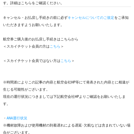
キャンセル・お払戻し手続きの前に必ず
キャンセルについてのご規定
をご承知
いただきますようお願いいたします。

航空券ご購入後のお払戻し手続きはこちらから

＜スカイチケット会員の方は
こちら
＞

＜スカイチケット会員ではない方は
こちら
＞

※時間差によりこの記事の内容と航空会社HP等にて発表された内容とに相違が
生じる可能性がございます。

現在の運行状況につきましては下記航空会社HPよりご確認をお願いいたしま
す。

・
ANA運行状況
※機材故障および使用機材の到着遅れによる遅延･欠航などは含まれていない場
合がございます。