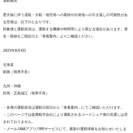
運航概況

悪天候に伴う遅延・欠航・他空港への着陸や出発地への引き返しの可能性があ
る空港は、以下のとおりです。

対象便と運航状況は、運航する機種や時間帯により異なる場合があります。便
名・路線をご指定の上「発着案内」よりご確認ください。

2025年8月4日

北海道

釧路（視界不良）

九州・沖縄

対馬・五島福江（視界不良）

・各便の運航状況は運航日前日から「発着案内」にてご確認いただけます。

・このページでは提携航空会社により運航されるコードシェア便の見通しは含
まれておりません。

・メール/ANAアプリ/SMSサービスにて、最新の運航情報をお知らせいたしま