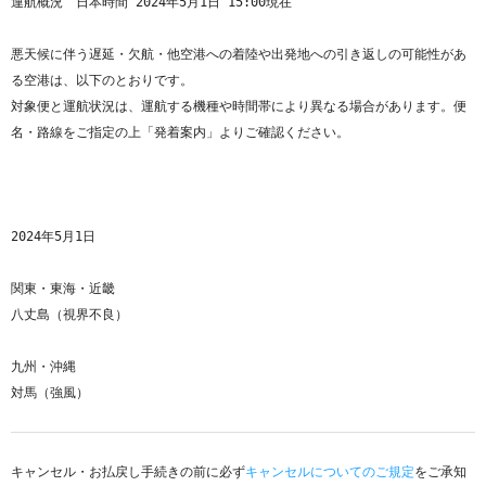
運航概況　日本時間 2024年5月1日 15:00現在

悪天候に伴う遅延・欠航・他空港への着陸や出発地への引き返しの可能性があ
る空港は、以下のとおりです。

対象便と運航状況は、運航する機種や時間帯により異なる場合があります。便
名・路線をご指定の上「発着案内」よりご確認ください。

2024年5月1日

関東・東海・近畿

八丈島（視界不良）

九州・沖縄

対馬（強風）

キャンセル・お払戻し手続きの前に必ず
キャンセルについてのご規定
をご承知