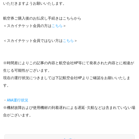
いただきますようお願いいたします。

航空券ご購入後のお払戻し手続きはこちらから

＜スカイチケット会員の方は
こちら
＞

＜スカイチケット会員ではない方は
こちら
＞

※時間差によりこの記事の内容と航空会社HP等にて発表された内容とに相違が
生じる可能性がございます。

現在の運行状況につきましては下記航空会社HPよりご確認をお願いいたしま
す。

・
ANA運行状況
※機材故障および使用機材の到着遅れによる遅延･欠航などは含まれていない場
合がございます。