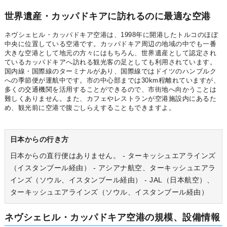
世界遺産・カッパドキアに訪れるのに最適な空港
ネヴシェヒル・カッパドキア空港は、1998年に開港したトルコのほぼ
中央に位置している空港です。カッパドキア周辺の地域の中でも一番
大きな空港として地元の方々にはもちろん、世界遺産として認定され
ているカッパドキアへ訪れる観光客の足としても利用されています。
国内線・国際線のターミナルがあり、国際線ではドイツのハンブルク
への季節便が運航中です。市の中心部までは30km程離れていますが、
多くの交通機関を活用することができるので、市街地へ向かうことは
難しくありません。また、カフェやレストランが空港施設内にあるた
め、観光前に空港で腹ごしらえすることもできますよ。
日本からの行き方
日本からの直行便はありません。 - ターキッシュエアラインズ
（イスタンブール経由） - アシアナ航空、ターキッシュエアラ
インズ（ソウル、イスタンブール経由） - JAL（日本航空）、
ターキッシュエアラインズ（ソウル、イスタンブール経由）
ネヴシェヒル・カッパドキア空港の規模、設備情報