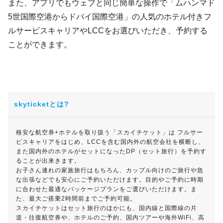
また、アプリでもウェブと同じ簡単な操作で「ムハンマド
5世国際空港からドバイ国際空港」の人気のホテル付きフ
ルサービスキャリアやLCCをお選びいただき、予約する
ことができます。
skyticketとは?
格安な航空券+ホテルを取り扱う「スカイチケット」は フルサー
ビスキャリアをはじめ、LCCを含む国内外の航空会社を横断し、
また国内外のホテルがセットになったDP（セット旅行）を予約す
ることが出来きます。
お子さん連れの家族旅行はもちろん、カップル向けのご旅行や急
な出張などでも安心にご予約いただけます。目的やご予約に時期
に合わせた最適なパッケージプランをご選びいただけます。ま
た、最大ご搭乗2時間前までご予約可能。
スカイチケットはセット旅行のほかにも、国内線と国際線の片
道・往復航空券や、ホテルのご予約、国内ツアーや海外WiFi、高