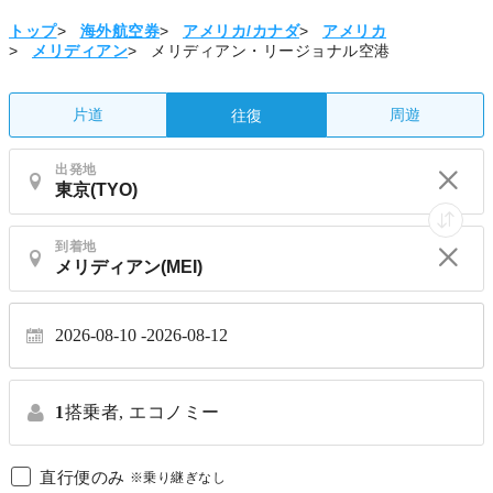
トップ
>
海外航空券
>
アメリカ/カナダ
>
アメリカ
>
メリディアン
>
メリディアン・リージョナル空港
片道
周遊
往復
出発地
到着地
2026-08-10
2026-08-12
1
搭乗者,
エコノミー
直行便のみ
※乗り継ぎなし