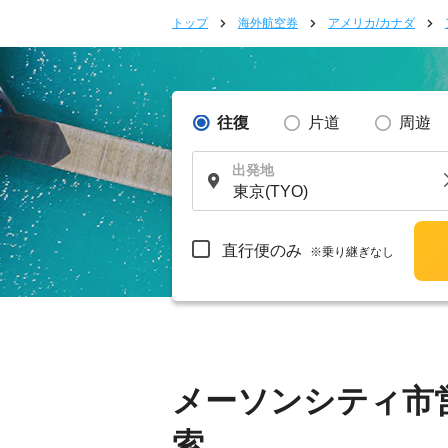
トップ
海外航空券
アメリカ/カナダ
往復
片道
周遊
出発地
直行便のみ
※乗り継ぎなし
メーソンシティ市
索