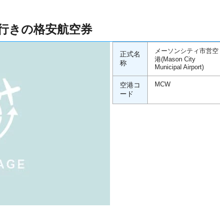
行きの格安航空券
メーソンシティ市営空
正式名
港(Mason City
称
Municipal Airport)
空港コ
MCW
ード