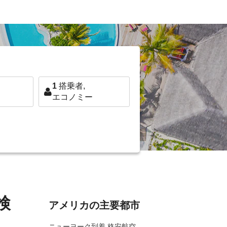
1
搭乗者,
エコノミー
検
アメリカの主要都市
ニューヨーク到着 格安航空