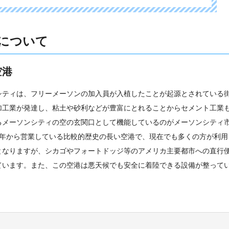
について
空港
シティは、フリーメーソンの加入員が入植したことが起源とされている
加工業が発達し、粘土や砂利などが豊富にとれることからセメント工業
るメーソンシティの空の玄関口として機能しているのがメーソンシティ
45年から営業している比較的歴史の長い空港で、現在でも多くの方が利用
となりますが、シカゴやフォートドッジ等のアメリカ主要都市への直行
ています。また、この空港は悪天候でも安全に着陸できる設備が整って
。