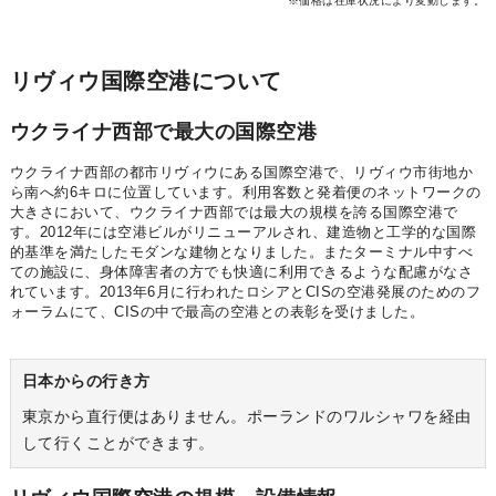
※価格は在庫状況により変動します。
リヴィウ国際空港について
ウクライナ西部で最大の国際空港
ウクライナ西部の都市リヴィウにある国際空港で、リヴィウ市街地か
ら南へ約6キロに位置しています。利用客数と発着便のネットワークの
大きさにおいて、ウクライナ西部では最大の規模を誇る国際空港で
す。2012年には空港ビルがリニューアルされ、建造物と工学的な国際
的基準を満たしたモダンな建物となりました。またターミナル中すべ
ての施設に、身体障害者の方でも快適に利用できるような配慮がなさ
れています。2013年6月に行われたロシアとCISの空港発展のためのフ
ォーラムにて、CISの中で最高の空港との表彰を受けました。
日本からの行き方
東京から直行便はありません。ポーランドのワルシャワを経由
して行くことができます。