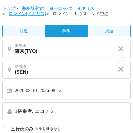
トップ
>
海外航空券
>
ヨーロッパ
>
イギリス
>
ロンドン(イギリス)
>
ロンドン・サウスエンド空港
片道
周遊
往復
出発地
到着地
2026-08-10
2026-08-12
1
搭乗者,
エコノミー
直行便のみ
※乗り継ぎなし