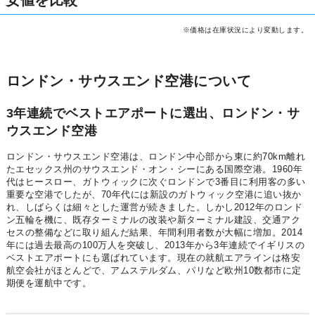
安値を比較
※価格は在庫状況により変動します。
ロンドン・サウスエンド空港について
3年連続でベストエアポートに選出、ロンドン・サ
ウスエンド空港
ロンドン・サウスエンド空港は、ロンドン中心部から東に約70km離れ
たエセックス州のサウスエンド・オン・シーにある国際空港。1960年
代はヒースロー、ガトウィックに次ぐロンドンで3番目に利用客の多い
重要な空港でしたが、70年代には新設のガトウィック空港に追い抜か
れ、しばらくは細々とした運営が続きました。しかし2012年のロンド
ン五輪を機に、既存ターミナルの改装や新ターミナル建設、交通アク
セスの整備などに取り組んだ結果、年間利用者数が大幅に増加。2014
年には過去最高の100万人を突破し、2013年から3年連続でイギリスの
ベストエアポートにも選ばれています。現在の就航エアラインは格安
航空会社がほとんどで、アムステルダム、パリなど欧州10数都市に定
期便を運航中です。