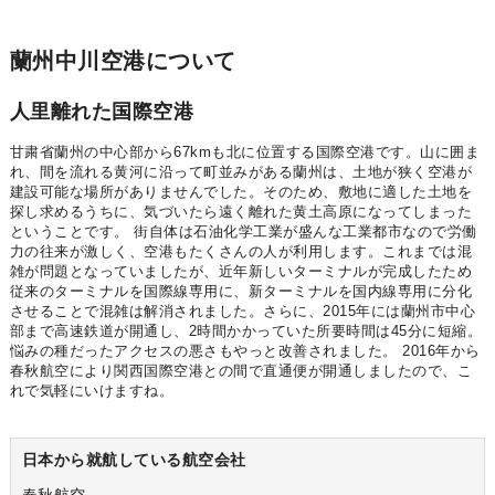
蘭州中川空港について
人里離れた国際空港
甘粛省蘭州の中心部から67kmも北に位置する国際空港です。山に囲ま
れ、間を流れる黄河に沿って町並みがある蘭州は、土地が狭く空港が
建設可能な場所がありませんでした。そのため、敷地に適した土地を
探し求めるうちに、気づいたら遠く離れた黄土高原になってしまった
ということです。 街自体は石油化学工業が盛んな工業都市なので労働
力の往来が激しく、空港もたくさんの人が利用します。これまでは混
雑が問題となっていましたが、近年新しいターミナルが完成したため
従来のターミナルを国際線専用に、新ターミナルを国内線専用に分化
させることで混雑は解消されました。さらに、2015年には蘭州市中心
部まで高速鉄道が開通し、2時間かかっていた所要時間は45分に短縮。
悩みの種だったアクセスの悪さもやっと改善されました。 2016年から
春秋航空により関西国際空港との間で直通便が開通しましたので、こ
れで気軽にいけますね。
日本から就航している航空会社