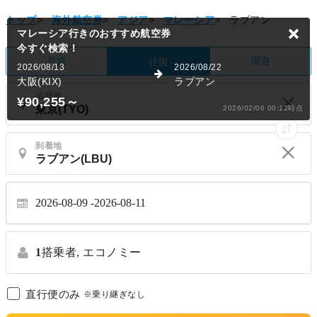
トップ
>
海外航空券
>
アジア
>
マレーシア
>
ラブアン
マレーシア行きのおすすめ航空券
今すぐ検索！
片道
周遊
往復
2026/08/13
2026/08/22
大阪(KIX)
ラブアン
出発地
¥90,255
～
2026/02/06 00:12時点
到着地
2026-08-09
2026-08-11
1
搭乗者,
エコノミー
直行便のみ
※乗り継ぎなし