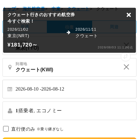
トップ
>
海外航空券
>
中東
>
クウェート
>
クウェート
クウェート行きのおすすめ航空券
今すぐ検索！
片道
周遊
往復
2026/11/02
2026/11/11
東京(NRT)
クウェート
出発地
¥181,720
～
2026/08/03 11:11時点
到着地
2026-08-10
2026-08-12
1
搭乗者,
エコノミー
直行便のみ
※乗り継ぎなし