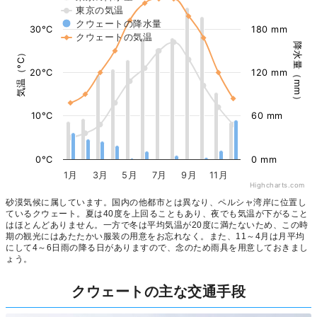
東京の気温
クウェートの降水量
30°C
180 mm
クウェートの気温
降水量（mm）
気温（°C）
20°C
120 mm
10°C
60 mm
0°C
0 mm
1月
3月
5月
7月
9月
11月
Highcharts.com
砂漠気候に属しています。国内の他都市とは異なり、ペルシャ湾岸に位置し
ているクウェート。夏は40度を上回ることもあり、夜でも気温が下がること
はほとんどありません。一方で冬は平均気温が20度に満たないため、この時
期の観光にはあたたかい服装の用意をお忘れなく。また、11～4月は月平均
にして4～6日雨の降る日がありますので、念のため雨具を用意しておきまし
ょう。
クウェートの主な交通手段