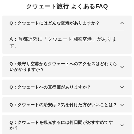
クウェート旅行 よくあるFAQ
Q：クウェートにはどんな空港がありますか？
A：首都近郊に「クウェート国際空港」がありま
す。
Q：最寄り空港からクウェートへのアクセスはどれくら
いかかりますか？
A：空港からクウェートの中心部まで、およそ車で
Q：クウェートへの直行便がありますか？
20分ほどです。
A：日本からクウェートへの直行便はありません。
Q：クウェートの治安は？気を付けた方がいいことは？
経由便1回または複数回は基本です。
A：クウェートの治安・経済事情はともに安定して
Q：クウェートを観光するには何日間がおすすめです
いますが、現地のウィルスには注意が必要です。ま
か？
た過激組織の拠点が近く、実際に爆破事件なども発