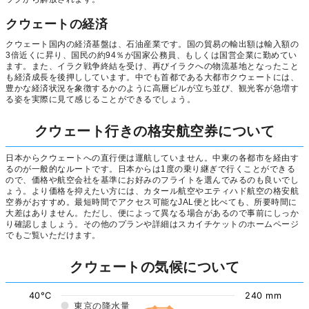
クウェートの経済
クウェート国内の経済基盤は、石油産業です。国の貿易の輸出額は輸入額の
3倍近くに昇り、国民の約94％が国家公務員、もしくは国営企業に勤めてい
ます。また、イラク戦争終結を受け、再びイラクへの物流基地となったこと
も経済成長を後押ししています。中でも首都である大都市クウェートには、
豊かな経済状況を象徴するかのように高層ビルが立ち並び、観光客が急増す
る姿を実際に見て感じることができるでしょう。
クウェート行きの格安航空券について
日本からクウェートへの直行便は運航していません。中東の各都市を経由す
るのが一般的なルートです。日本からは1度の乗り継ぎで行くことができる
ので、価格や航空会社を基準にお好みのフライトを選んでみるのも良いでし
ょう。より価格を抑えたい方には、カタール航空やエティハド航空の格安航
空券がおすすめ。最短時間でアクセス可能なJAL便と比べても、所要時間に
大差はありません。ただし、便によって異なる場合があるので事前にしっか
り確認しましょう。その他のプランや詳細はスカイチケットのホームページ
でもご覧いただけます。
クウェートの気候について
40°C
240 mm
東京の降水量