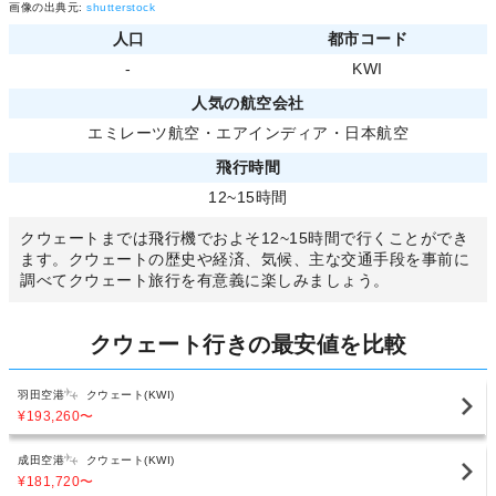
画像の出典元:
shutterstock
人口
都市コード
-
KWI
人気の航空会社
エミレーツ航空
・
エアインディア
・
日本航空
飛行時間
12~15時間
クウェートまでは飛行機でおよそ12~15時間で行くことができ
ます。クウェートの歴史や経済、気候、主な交通手段を事前に
調べてクウェート旅行を有意義に楽しみましょう。
クウェート行きの最安値を比較
羽田空港
クウェート(KWI)
¥193,260
〜
成田空港
クウェート(KWI)
¥181,720
〜