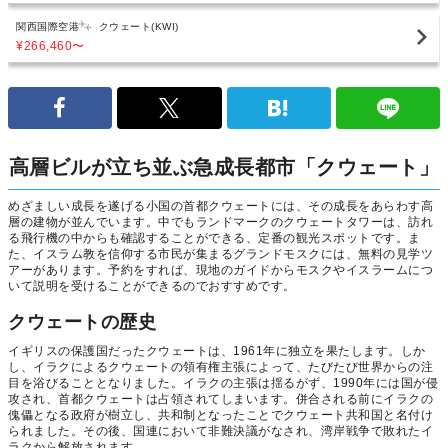
関西国際空港
クウェート(KWI)
¥266,460
〜
高層ビルが立ち並ぶ急成長都市「クウェート」
めざましい成長を遂げる小国の首都クウェートには、その成長をあらわす高
層の建物が並んでいます。中でもランドマークのクウェートタワーは、訪れ
る飛行機の中からも確認することができる、定番の観光スポットです。ま
た、イスラム教を信仰する市民が集まるグランドモスクには、無料の見学ツ
アーがあります。予約をすれば、現地のガイドからモスクやイスラームにつ
いて説明を受けることができるのでおすすめです。
クウェートの歴史
イギリスの保護国だったクウェートは、1961年に独立を果たします。しか
し、イラクによるクウェートの領有権主張によって、たびたび世界からの注
目を浴びることとなりました。イラクの主張は揺るがず、1990年には国が侵
攻され、首都クウェートは占領されてしまいます。併合される前にイラクの
傀儡となる政府が樹立し、共和制となったことでクウェート共和国と名付け
られました。その後、国連において非難決議がなされ、湾岸戦争で敗れたイ
ラクから解放されます。