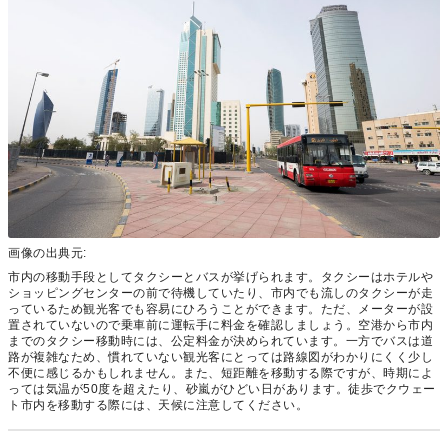
画像の出典元:
市内の移動手段としてタクシーとバスが挙げられます。タクシーはホテルや
ショッピングセンターの前で待機していたり、市内でも流しのタクシーが走
っているため観光客でも容易にひろうことができます。ただ、メーターが設
置されていないので乗車前に運転手に料金を確認しましょう。空港から市内
までのタクシー移動時には、公定料金が決められています。一方でバスは道
路が複雑なため、慣れていない観光客にとっては路線図がわかりにくく少し
不便に感じるかもしれません。また、短距離を移動する際ですが、時期によ
っては気温が50度を超えたり、砂嵐がひどい日があります。徒歩でクウェー
ト市内を移動する際には、天候に注意してください。