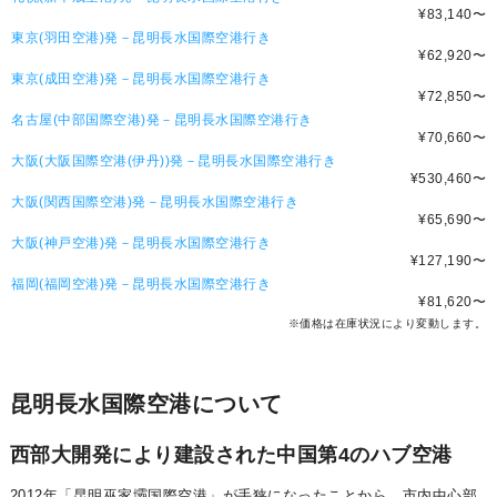
¥83,140
〜
東京(羽田空港)発－昆明長水国際空港行き
¥62,920
〜
東京(成田空港)発－昆明長水国際空港行き
¥72,850
〜
名古屋(中部国際空港)発－昆明長水国際空港行き
¥70,660
〜
大阪(大阪国際空港(伊丹))発－昆明長水国際空港行き
¥530,460
〜
大阪(関西国際空港)発－昆明長水国際空港行き
¥65,690
〜
大阪(神戸空港)発－昆明長水国際空港行き
¥127,190
〜
福岡(福岡空港)発－昆明長水国際空港行き
¥81,620
〜
※価格は在庫状況により変動します。
昆明長水国際空港について
西部大開発により建設された中国第4のハブ空港
2012年「昆明巫家壩国際空港」が手狭になったことから、市内中心部