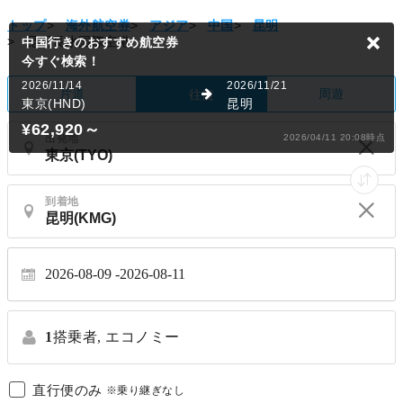
トップ
>
海外航空券
>
アジア
>
中国
>
昆明
>
昆明長水国際空港
中国行きのおすすめ航空券
今すぐ検索！
2026/11/14
2026/11/21
片道
周遊
往復
東京(HND)
昆明
¥62,920
～
出発地
2026/04/11 20:08時点
到着地
2026-08-09
2026-08-11
1
搭乗者,
エコノミー
直行便のみ
※乗り継ぎなし