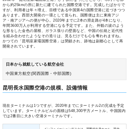
から約25kmの所に新たに建てられた国際空港です。完成したばかりで
すが、利用者は年々増え、目標である中国第4の国際空港に近づきつつ
あります。西部大開発の一環として造られ、国際便は主に東南アジ
ア・南アジアへの便が中心。2020年までに2本の滑走路が4本になり、
年間3600万人が利用する空港になる予定です。また、外観の波のよう
な形をした金色の屋根、ガラス張りの壁面など、中国の伝統と近代性
を組み合わせたようなその造りは、見るだけでも心を奪われますね。
かつての「昆明巫家壩国際空港」は閉鎖され、跡地は副都心として再
開発されています。
日本から就航している航空会社
中国東方航空(関西国際・中部国際)
昆明長水国際空港の規模、設備情報
現在ターミナルは1つですが、2020年までにターミナル2の完成を予定
しています。ターミナルビルの面積は548,300平方メートル、中国国内
では2番目に大きい空港ターミナルです。
インフォメーションデスクは、国際線出発ホール、国内