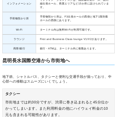
インフォメーション
線出発ホール、商業エリアなど15か所に設けられていま
す。
手荷物預かり所は、F3出発ホールの西側と地下1階到着
手荷物預かり所
ホールの西側にあります。
Wi-Fi
ターミナル内は無料Wi-Fiが利用可能です。
ラウンジ
First and Business Class lounge V1/V2があります。
両替/銀行
銀行・ATMは、ターミナル内に複数あります。
昆明長水国際空港から市街地へ
地下鉄、シャトルバス、タクシーと便利な交通手段が揃っており、中
心部への移動はスムーズにいくでしょう。
タクシー
市街地までは約30分ですが、渋滞に巻き込まれると45分位か
かってしまいます。また利用料金の他にハイウェイ料金の10
元も含まれる可能性があります。