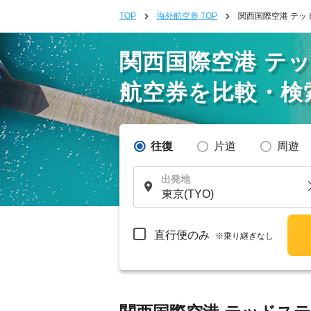
TOP
海外航空券 TOP
関西国際空港 テッ
関西国際空港 テ
航空券を比較・検
往復
片道
周遊
出発地
直行便のみ
※乗り継ぎなし