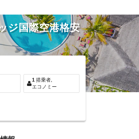
ッジ国際空港格安
1
搭乗者,
エコノミー