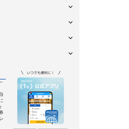
一
自
に
を
券
レ