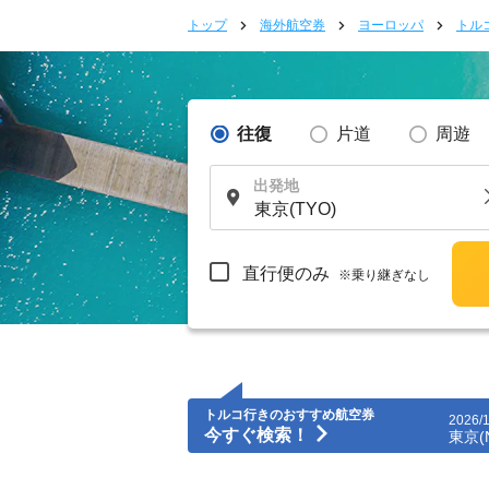
トップ
海外航空券
ヨーロッパ
トル
往復
片道
周遊
出発地
直行便のみ
※乗り継ぎなし
トルコ行きのおすすめ航空券
2026/
今すぐ検索！
東京(