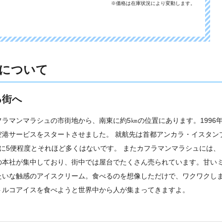
※価格は在庫状況により変動します。
について
る街へ
ラマンマラシュの市街地から、南東に約5㎞の位置にあります。1996
空港サービスをスタートさせました。 就航先は首都アンカラ・イスタン
に5便程度とそれほど多くはないです。 またカフラマンマラシュには、
の本社が集中しており、街中では屋台でたくさん売られています。甘い
たいな触感のアイスクリーム。食べるのを想像しただけで、ワクワクし
トルコアイスを食べようと世界中から人が集まってきますよ。