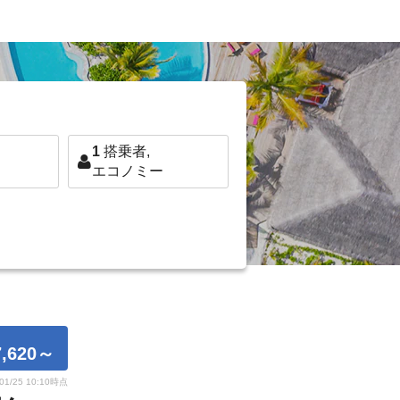
1
搭乗者,
エコノミー
,620
～
/01/25 10:10時点