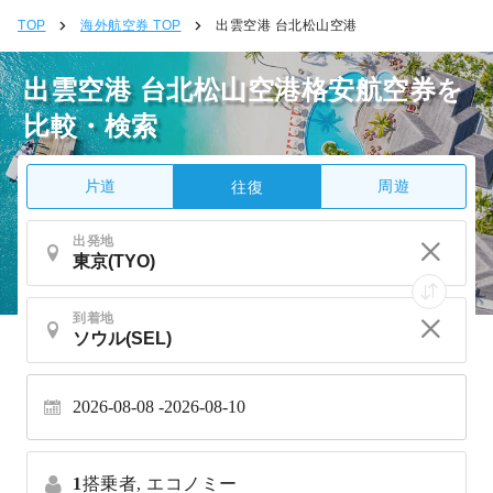
TOP
海外航空券 TOP
出雲空港 台北松山空港
出雲空港 台北松山空港格安航空券を
比較・検索
片道
周遊
往復
出発地
到着地
2026-08-08
2026-08-10
1
搭乗者,
エコノミー