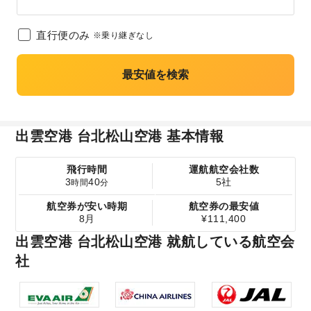
直行便のみ
※乗り継ぎなし
最安値を検索
出雲空港 台北松山空港 基本情報
飛行時間
運航航空会社数
3
40
5社
時間
分
航空券が安い時期
航空券の最安値
8月
¥111,400
出雲空港 台北松山空港 就航している航空会
社