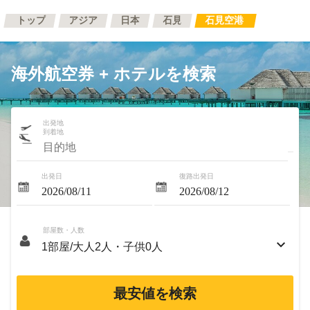
トップ
アジア
日本
石見
石見空港
海外航空券 + ホテルを検索
出発地
到着地
出発日
復路出発日
部屋数・人数
最安値を検索