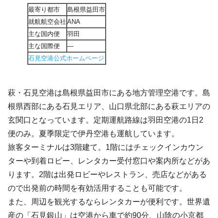
最寄り都市
島根県益田市
就航航空会社
ANA
主な国内便
羽田
主な国際便
―
石見空港公式ホームページ
萩・石見空港は島根県益田市にある地方管理空港です。島
根県西部にある石見エリア、山口県北部にある萩エリアの
玄関口となっています。定期運航路線は羽田空港の1日2
便のみ。夏季限定で伊丹空港も運航しています。
旅客ターミナルは3階建て。1階にはチェックインカウン
ターや到着ロビー、レンタカー受付窓口や案内所などがあ
ります。2階は出発ロビーやレストラン、売店などがある
ので出発前の時間を有効活用することも可能です。
また、周辺を観光するならレンタカーが便利です。世界遺
産の「石見銀山」は空港から車で約90分、山陰の小京都