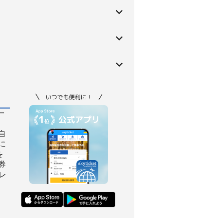
一
自
に
を
券
レ