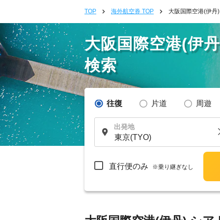
TOP
海外航空券 TOP
大阪国際空港(伊丹
大阪国際空港(伊丹
検索
往復
片道
周遊
出発地
直行便のみ
※乗り継ぎなし