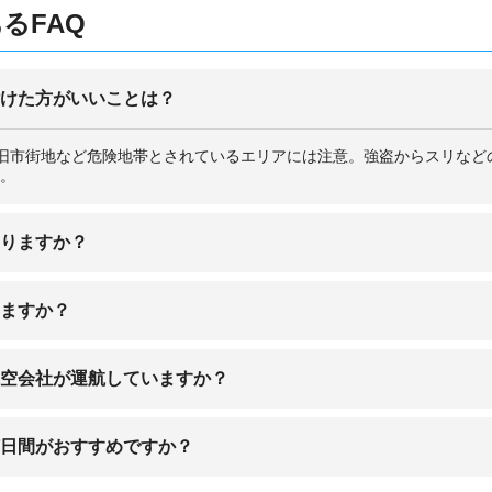
るFAQ
付けた方がいいことは？
旧市街地など危険地帯とされているエリアには注意。強盗からスリなど
。
ありますか？
ッヒ空港」があります。
りますか？
す。
航空会社が運航していますか？
ラインズや、ブリティッシュ・エアウェイズなどイギリスの航空会社をは
何日間がおすすめですか？