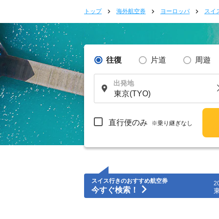
トップ
海外航空券
ヨーロッパ
スイ
往復
片道
周遊
出発地
直行便のみ
※乗り継ぎなし
スイス行きのおすすめ航空券
2
今すぐ検索！
東