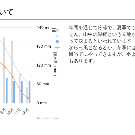
いて
年間を通じて冷涼で、夏季でも
240 mm
東京の降水量
せん。山中の湖畔という立地
東京の気温
って決まるといわれています
チューリッヒの降水量
180 mm
からっ風となるとか。冬季に
チューリッヒの気温
目当てにやってきますが、冬
降水量（mm）
もあります。
120 mm
60 mm
0 mm
9月
10月
11月
12月
Highcharts.com