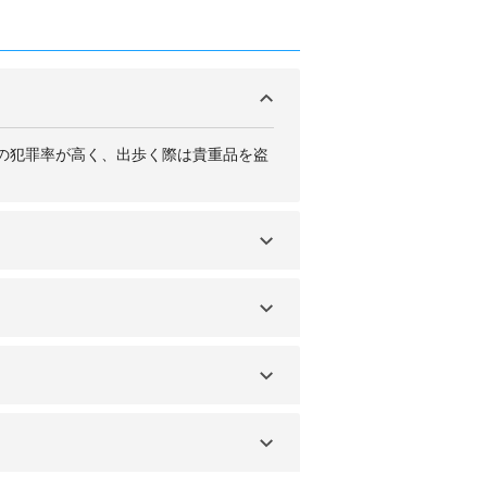
の犯罪率が高く、出歩く際は貴重品を盗
じめ欧州から多くの航空会社が運航して