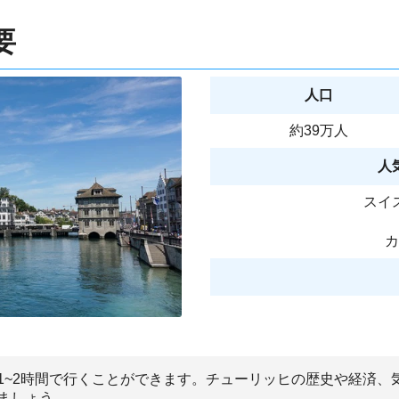
要
人口
約39万人
人
スイ
カ
1~2時間で行くことができます。チューリッヒの歴史や経済、
ましょう。