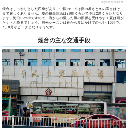
Highcharts.com
煙台はしっかりとした四季があり、中国の中では夏の暑さと冬の寒さはそこ
まで厳しくありません。夏の最高気温は28度くらいで冬は2度くらいとなり
ます。海沿いの街ですので、海からの湿った風の影響を受けやすく夏は雨が
たくさん降るでしょう。観光シーズンは春から夏にかけての4月∼10月で、
7、8月がピークとなりそうです。
煙台の主な交通手段