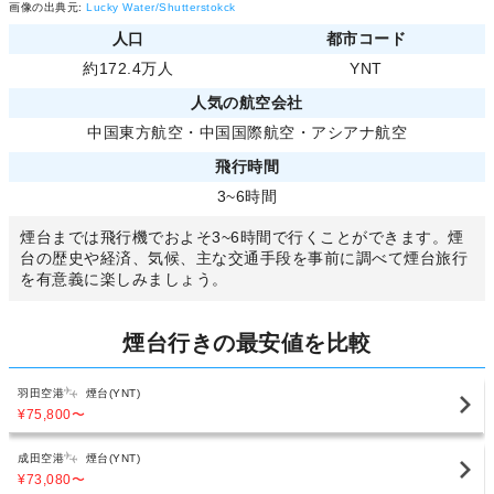
画像の出典元:
Lucky Water/Shutterstokck
人口
都市コード
約172.4万人
YNT
人気の航空会社
中国東方航空
・
中国国際航空
・
アシアナ航空
飛行時間
3~6時間
煙台までは飛行機でおよそ3~6時間で行くことができます。煙
台の歴史や経済、気候、主な交通手段を事前に調べて煙台旅行
を有意義に楽しみましょう。
煙台行きの最安値を比較
羽田空港
煙台(YNT)
¥75,800
〜
成田空港
煙台(YNT)
¥73,080
〜