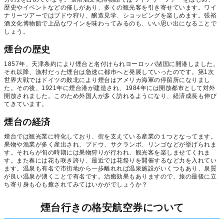
歴史やイベントなどの催しがあり、多くの観光客を引き寄せています。ワイ
ナリーツアーではブドウ狩り、醸造見学、ショッピングを楽しめます。張裕
酒文化博物館で上品なワインを味わってみるのも、いい思い出になることで
しょう。
煙台の歴史
1857年、天津条約により煙台と名付けられヨーロッパ諸国に開港しました。
それ以降、漁村だった煙台は急速に都市へと発展していったのです。第1次
世界大戦ではドイツの敗北により煙台はアメリカ海軍の停留所になりまし
た。その後、1921年に煙台港が建造され、1984年には開放都市として対外
開放されました。このため外国人が多く訪れるようになり、経済成長も伸び
てきています。
煙台の経済
煙台では観光業に特化しており、街を支えている産業の１つとなってます。
果物や漁業が多く産出され、ブドウ、サクランボ、リンゴなどが挙げられま
す。それらが旬の時期には果物狩りが行われ、観光客を楽しませてくれま
す。また春には花も咲き誇り、最近では花祭りを開催するなど力を入れてい
ます。温泉も有名で市街地から一歩離れれば温泉施設がいくつもあり、泉質
が良い温泉が湧くことで有名です。治癒効果もありますので、旅の最後に立
ち寄り身も心も癒されてみてはいかがでしょうか？
煙台行きの格安航空券について