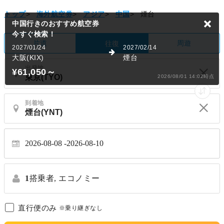
トップ
>
海外航空券
>
アジア
>
中国
>
煙台
中国行きのおすすめ航空券
今すぐ検索！
片道
周遊
往復
2027/01/24
2027/02/14
大阪(KIX)
煙台
出発地
¥61,050
～
2026/08/01 14:02時点
到着地
2026-08-08
2026-08-10
1
搭乗者,
エコノミー
直行便のみ
※乗り継ぎなし