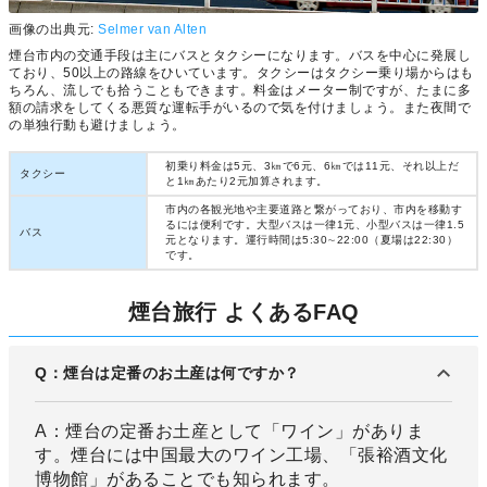
画像の出典元:
Selmer van Alten
煙台市内の交通手段は主にバスとタクシーになります。バスを中心に発展し
ており、50以上の路線をひいています。タクシーはタクシー乗り場からはも
ちろん、流しでも拾うこともできます。料金はメーター制ですが、たまに多
額の請求をしてくる悪質な運転手がいるので気を付けましょう。また夜間で
の単独行動も避けましょう。
初乗り料金は5元、3㎞で6元、6㎞では11元、それ以上だ
タクシー
と1㎞あたり2元加算されます。
市内の各観光地や主要道路と繋がっており、市内を移動す
るには便利です。大型バスは一律1元、小型バスは一律1.5
バス
元となります。運行時間は5:30∼22:00（夏場は22:30）
です。
煙台旅行 よくあるFAQ
Q：煙台は定番のお土産は何ですか？
A：煙台の定番お土産として「ワイン」がありま
す。煙台には中国最大のワイン工場、「張裕酒文化
博物館」があることでも知られます。