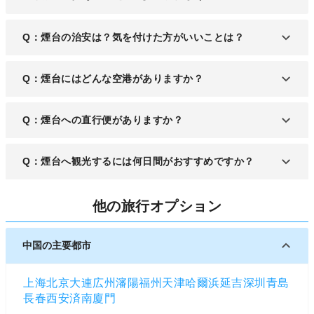
Q：煙台の治安は？気を付けた方がいいことは？
A：煙台の治安は比較的安定しているものの、各種
Q：煙台にはどんな空港がありますか？
犯罪がないわけではありません。夜間外出や単独行
動など、リスクのある行動は控えるようにしましょ
A：煙台には「煙台蓬萊国際空港」があります。煙
Q：煙台への直行便がありますか？
う。
台市の郊外に位置しており、中国国内便を主に運航
しています。
A：煙台に位置する「煙台蓬萊国際空港」へは、日
Q：煙台へ観光するには何日間がおすすめですか？
本国内からは福岡・東京・名古屋・大阪から直行便
が出ています。
A：煙台市街は、訪れる場所を絞れば2日か3日あれ
他の旅行オプション
ば時間的な余裕を持って観光できるでしょう。
中国の主要都市
上海
北京
大連
広州
瀋陽
福州
天津
哈爾浜
延吉
深圳
青島
長春
西安
済南
廈門