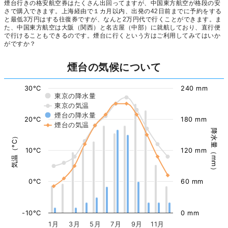
煙台行きの格安航空券はたくさん出回ってますが、中国東方航空が格段の安
さで購入できます。上海経由で１カ月以内、出発の42日前までに予約をする
と最低3万円はする往復券ですが、なんと2万円代で行くことができます。ま
た、中国東方航空は大阪（関西）と名古屋（中部）に就航しており、直行便
で行けることもできるのです。煙台に行くという方はご利用してみてはいか
がですか？
煙台の気候について
30°C
240 mm
東京の降水量
東京の気温
煙台の降水量
20°C
180 mm
煙台の気温
降水量（mm）
気温（°C）
10°C
120 mm
0°C
60 mm
-10°C
0 mm
1月
3月
5月
7月
9月
11月