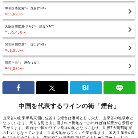
中部国際空港
煙台(YNT)
¥65,620
〜
大阪国際空港(伊丹)
煙台(YNT)
¥555,460
〜
関西国際空港
煙台(YNT)
¥61,050
〜
福岡空港
煙台(YNT)
¥67,080
〜
中国を代表するワインの街「煙台」
山東省の山東半島東側に位置する煙台は港町として栄え、山東省の地級市と
なっています。周りを海と山に囲まれ市街地を一歩出れば自然豊かな景観が
広がります。煙台は中国のワイン発祥の地となっており、世界7大葡萄海岸
の1つにもなっています。世界各地からワイン企業が集まり、国内生産量の3
分の1を占めています。張裕酒文化博物館ではワイナリーツアーをはじめ、