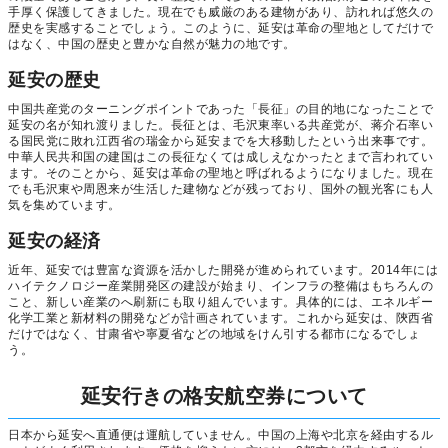
手厚く保護してきました。現在でも威厳のある建物があり、訪れれば悠久の
歴史を実感することでしょう。このように、延安は革命の聖地としてだけで
はなく、中国の歴史と豊かな自然が魅力の地です。
延安の歴史
中国共産党のターニングポイントであった「長征」の目的地になったことで
延安の名が知れ渡りました。長征とは、毛沢東率いる共産党が、蒋介石率い
る国民党に敗れ江西省の瑞金から延安までを大移動したという出来事です。
中華人民共和国の建国はこの長征なくては成しえなかったとまで言われてい
ます。そのことから、延安は革命の聖地と呼ばれるようになりました。現在
でも毛沢東や周恩来が生活した建物などが残っており、国外の観光客にも人
気を集めています。
延安の経済
近年、延安では豊富な資源を活かした開発が進められています。2014年には
ハイテクノロジー産業開発区の建設が始まり、インフラの整備はもちろんの
こと、新しい産業のへ刷新にも取り組んでいます。具体的には、エネルギー
化学工業と新材料の開発などが計画されています。これから延安は、陝西省
だけではなく、甘粛省や寧夏省などの地域をけん引する都市になるでしょ
う。
延安行きの格安航空券について
日本から延安へ直通便は運航していません。中国の上海や北京を経由するル