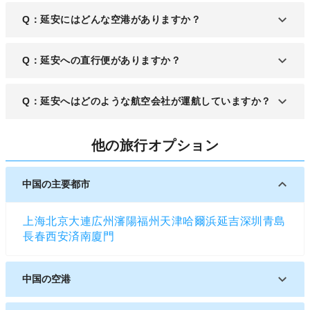
A：延安周辺の治安状態は必ずしも万全ではありま
Q：延安にはどんな空港がありますか？
せん。夜間の単独行動など、リスクは避けた方が良
いでしょう。
A：延安には「延安空港」があります。
Q：延安への直行便がありますか？
A：延安空港への日本からの直行便はありません。
Q：延安へはどのような航空会社が運航していますか？
A：中国東方航空など国内の航空会社が運航してい
他の旅行オプション
ます。
中国の主要都市
上海
北京
大連
広州
瀋陽
福州
天津
哈爾浜
延吉
深圳
青島
長春
西安
済南
廈門
中国の空港