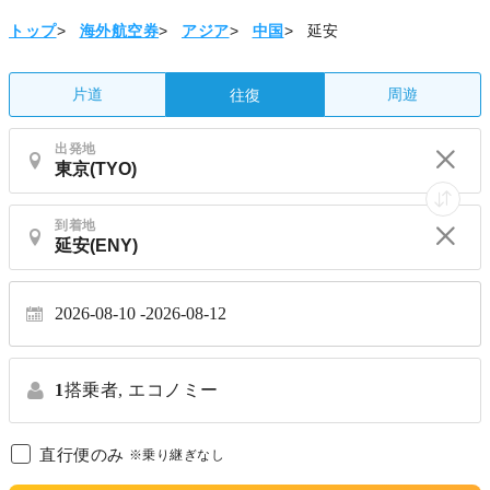
トップ
>
海外航空券
>
アジア
>
中国
>
延安
片道
周遊
往復
出発地
到着地
2026-08-10
2026-08-12
1
搭乗者,
エコノミー
直行便のみ
※乗り継ぎなし