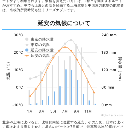
ートがよく利用されます。価格を抑えたい方には、2都市を経由するルート
がおすすめ。中でも上海と西安を経由する上海航空と中国東方航空の航空券
は、比較的所要時間も短くリーズナブルです。
延安の気候について
30°C
240 mm
東京の降水量
東京の気温
延安の降水量
20°C
180 mm
延安の気温
降水量（mm）
気温（°C）
10°C
120 mm
0°C
60 mm
-10°C
0 mm
1月
3月
5月
7月
9月
11月
Highcharts.com
北京や上海に比べると、比較的内陸に位置する延安。そのため、日本に比べ
て雨はあまり降りません。暑さのピークは7月頃で、最高気温は30度ほどで