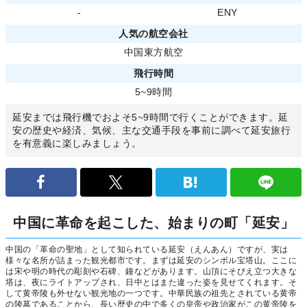
-
ENY
人気の航空会社
中国東方航空
飛行時間
5~9時間
延安までは飛行機でおよそ5~9時間で行くことができます。延
安の歴史や経済、気候、主な交通手段を事前に調べて延安旅行
を有意義に楽しみましょう。
中国に革命を起こした、始まりの町「延安」
中国の「革命の聖地」として知られている延安（えんあん）ですが、実は
様々な名所が詰まった観光都市です。まずは延安のシンボル宝塔山。ここに
は宋や明の時代の彫刻や石碑、鐘などがあります。山頂にそびえ立つ大きな
塔は、夜にライトアップされ、日中とはまた違った姿を見せてくれます。そ
して黄帝陵も外せない観光地の一つです。中華民族の祖先とされている黄帝
の陵墓であることから、長い歴史の中で多くの皇帝や政治家がこの黄帝陵を