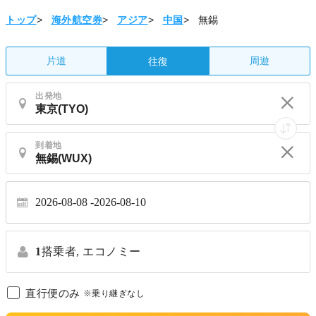
トップ
>
海外航空券
>
アジア
>
中国
>
無錫
片道
周遊
往復
出発地
到着地
2026-08-08
2026-08-10
1
搭乗者,
エコノミー
直行便のみ
※乗り継ぎなし