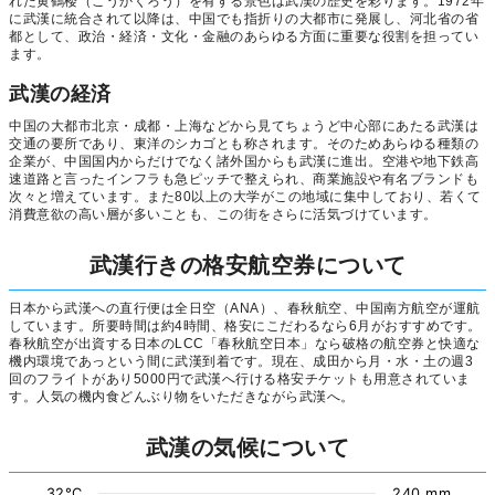
れた黄鶴楼（こうかくろう）を有する景色は武漢の歴史を彩ります。1972年
に武漢に統合されて以降は、中国でも指折りの大都市に発展し、河北省の省
都として、政治・経済・文化・金融のあらゆる方面に重要な役割を担ってい
ます。
武漢の経済
中国の大都市北京・成都・上海などから見てちょうど中心部にあたる武漢は
交通の要所であり、東洋のシカゴとも称されます。そのためあらゆる種類の
企業が、中国国内からだけでなく諸外国からも武漢に進出。空港や地下鉄高
速道路と言ったインフラも急ピッチで整えられ、商業施設や有名ブランドも
次々と増えています。また80以上の大学がこの地域に集中しており、若くて
消費意欲の高い層が多いことも、この街をさらに活気づけています。
武漢行きの格安航空券について
日本から武漢への直行便は全日空（ANA）、春秋航空、中国南方航空が運航
しています。所要時間は約4時間、格安にこだわるなら6月がおすすめです。
春秋航空が出資する日本のLCC「春秋航空日本」なら破格の航空券と快適な
機内環境であっという間に武漢到着です。現在、成田から月・水・土の週3
回のフライトがあり5000円で武漢へ行ける格安チケットも用意されていま
す。人気の機内食どんぶり物をいただきながら武漢へ。
武漢の気候について
32°C
240 mm