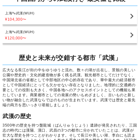
上海
武漢(WUH)
¥104,300
〜
上海
武漢(WUH)
¥120,000
〜
歴史と未来が交錯する都市「武漢」
広大なる長江が街の中をゆうゆうと流れ、数々の湖が点在し、景観の美しい
公園や歴史的・文化的建造物が多く残る武漢。観光都市としてだけでなく、
中国湖北省の省都として中部地区の中心的存在であり、華中最大の経済都市
として中国経済にとっても欠かせない存在となりました。地理的に交通網の
要としての役割も大きく、中国各地へのアクセスポイントとしての機能も果
たしています。商業都市としての発展の勢いもめざましく、古いものと新し
い物が融合した武漢ならではのものが生まれています。武漢では歴史と最先
端の両方を思いっきり堪能しましょう。
武漢の歴史
3500年の歴史を持つ盤龍城（ばんりゅうじょう）遺跡が発見されたり、三国
志の時代には漢陽、漢口、武昌の3つの都市に分かれていたことは、武漢が
壮大な歴史を持つことがわかります。そして長江や美しい湖、李白にも読ま