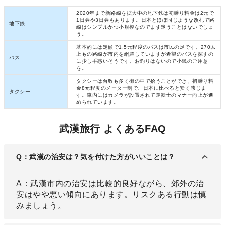
2020年まで新路線を拡大中の地下鉄は初乗り料金は2元で
1日券や3日券もあります。日本とほぼ同じような改札で路
地下鉄
線はシンプルかつ小規模なのでまず迷うことはないでしょ
う。
基本的には定額で1.5元程度のバスは市民の足です。270以
上もの路線が市内を網羅していますが希望のバスを探すの
バス
に少し手惑いそうです。お釣りはないので小銭のご用意
を。
タクシーは台数も多く街の中で拾うことができ、初乗り料
金8元程度のメーター制で、日本に比べると安く感じま
タクシー
す。車内にはカメラが設置されて運転士のマナー向上が進
められています。
武漢旅行 よくあるFAQ
Q：武漢の治安は？気を付けた方がいいことは？
A：武漢市内の治安は比較的良好ながら、郊外の治
安はやや悪い傾向にあります。リスクある行動は慎
みましょう。