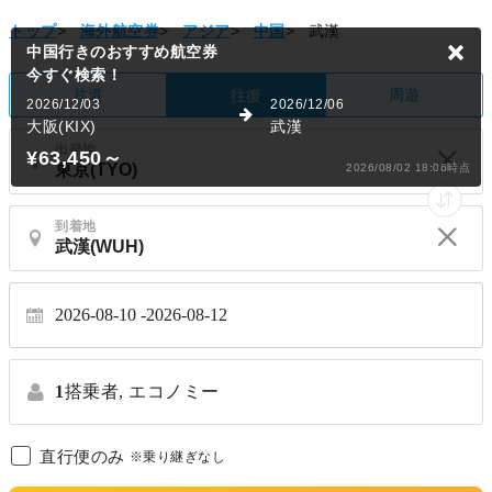
トップ
>
海外航空券
>
アジア
>
中国
>
武漢
中国行きのおすすめ航空券
今すぐ検索！
片道
周遊
往復
2026/12/03
2026/12/06
大阪(KIX)
武漢
出発地
¥63,450
～
2026/08/02 18:06時点
到着地
2026-08-10
2026-08-12
1
搭乗者,
エコノミー
直行便のみ
※乗り継ぎなし