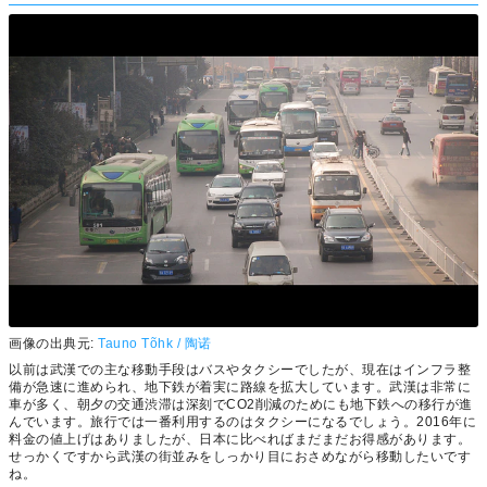
画像の出典元:
Tauno Tõhk / 陶诺
以前は武漢での主な移動手段はバスやタクシーでしたが、現在はインフラ整
備が急速に進められ、地下鉄が着実に路線を拡大しています。武漢は非常に
車が多く、朝夕の交通渋滞は深刻でCO2削減のためにも地下鉄への移行が進
んでいます。旅行では一番利用するのはタクシーになるでしょう。2016年に
料金の値上げはありましたが、日本に比べればまだまだお得感があります。
せっかくですから武漢の街並みをしっかり目におさめながら移動したいです
ね。