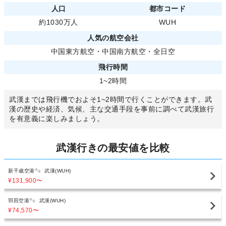
人口
都市コード
約1030万人
WUH
人気の航空会社
中国東方航空
・
中国南方航空
・
全日空
飛行時間
1~2時間
武漢までは飛行機でおよそ1~2時間で行くことができます。武
漢の歴史や経済、気候、主な交通手段を事前に調べて武漢旅行
を有意義に楽しみましょう。
武漢行きの最安値を比較
新千歳空港
武漢(WUH)
¥131,900
〜
羽田空港
武漢(WUH)
¥74,570
〜