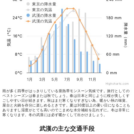
東京の降水量
東京の気温
武漢の降水量
24°C
180 mm
武漢の気温
降水量（mm）
気温（°C）
16°C
120 mm
8°C
60 mm
0°C
0 mm
1月
3月
5月
7月
9月
11月
Highcharts.com
雨が多く四季がはっきりしている亜熱帯モンスーン気候です。旅行としての
ベストシーズンは春または秋でしょう。春は日本と同じように桜が美しくす
ごしやすい日が続きます。秋はまだ寒くなりすぎない為、暖かい秋の味覚、
屋台と火鍋を存分に楽しめるときです。夏は30度以上の暑い日になることも
ありますし湿度がとても高いのでこまめな水分補給を忘れずに。冬は非常に
寒くなります。冬の武漢には必ず暖かくして出かけましょう。
武漢の主な交通手段