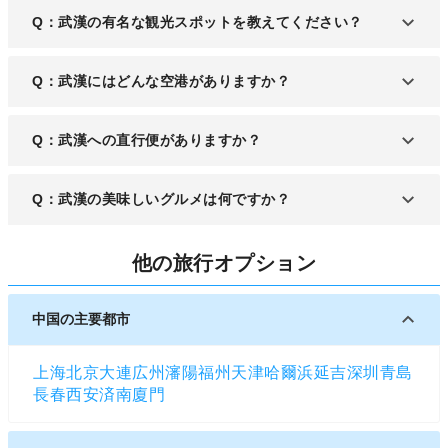
Q：武漢の有名な観光スポットを教えてください？
A：再建された楼閣である「黄鶴楼」、「武漢長江
Q：武漢にはどんな空港がありますか？
大橋」などがあります。
A：武漢には「武漢天河国際空港」があり、国内
Q：武漢への直行便がありますか？
線・国際線両方が運航しています。
A：日本からは成田、愛知、福岡などから直行便が
Q：武漢の美味しいグルメは何ですか？
出ています。
A：武漢料理の種類が多く、造形にも気を使うなど
他の旅行オプション
拘りのある料理を楽しめます。リーズナブルな刀削
麺である「熱干麺」、柔らかい肉が特徴の「武昌
魚」料理などがおすすめです。
中国の主要都市
上海
北京
大連
広州
瀋陽
福州
天津
哈爾浜
延吉
深圳
青島
長春
西安
済南
廈門