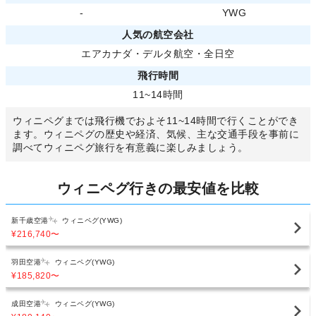
-
YWG
人気の航空会社
エアカナダ
・
デルタ航空
・
全日空
飛行時間
11~14時間
ウィニペグまでは飛行機でおよそ11~14時間で行くことができ
ます。ウィニペグの歴史や経済、気候、主な交通手段を事前に
調べてウィニペグ旅行を有意義に楽しみましょう。
ウィニペグ行きの最安値を比較
新千歳空港
ウィニペグ(YWG)
¥216,740
〜
羽田空港
ウィニペグ(YWG)
¥185,820
〜
成田空港
ウィニペグ(YWG)