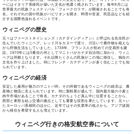
ーにはイタリア系移民が築いた文化が色濃く残されています。毎年8月には
世界最大の民族フェスティバル「フォークロラマ」が開催されることでも有
名。それぞれの国や民族がパビリオンを開き、料理や音楽、民芸品などを紹
介する国際色溢れるイベントです。
ウィニペグの歴史
元々はファーストネイションズ（カナダインディアン）と呼ばれる先住民が
住んでいたウィニペグ。レッド川をカヌーで渡り、川沿いで農作物を植えな
がら狩猟生活をしていました。1738年、フランス人が初めての交易所を建
設。1870年には5番目の州としてマニトバがカナダ自治領に加わり、ウィニ
ペグは州都となります。それ以降たくさんの民族がこの地に移住し、独自の
文化を作り上げました。特にフレンチ・カナディアンが多く住むことでも知
られています。
ウィニペグの経済
安定した雇用が魅力のマニトバ州。その州都であるウィニペグの経済は、農
産物と物流に支えられています。特に製粉業が盛んで、国内最大級の小麦と
肉牛市場があることで有名。カナダのちょうど真ん中に位置することから、
西部と東部を結ぶ交通の拠点としても重要な役割を果たしています。元々い
たヨーロッパ系移民のほかに、近年ではその失業率の低さから、アジア諸国
から移住を希望する人も増えています。
ウィニペグ行きの格安航空券について