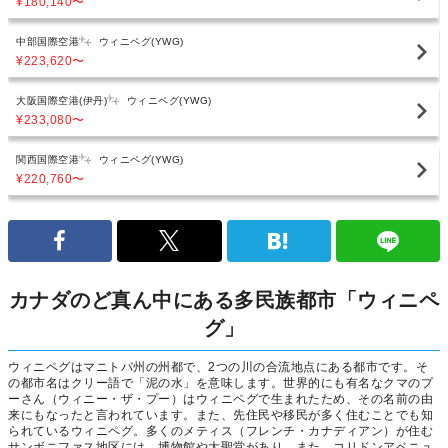
¥180,140
〜
中部国際空港
ウィニペグ(YWG)
¥223,620
〜
大阪国際空港(伊丹)
ウィニペグ(YWG)
¥233,080
〜
関西国際空港
ウィニペグ(YWG)
¥220,760
〜
カナダのど真ん中にある多民族都市「ウィニペ
グ」
ウィニペグはマニトバ州の州都で、2つの川の合流地点にある都市です。そ
の都市名はクリー語で「泥の水」を意味します。世界的にも有名なクマのプ
ーさん（ウィニー・ザ・プー）はウィニペグで生まれたため、その名前の由
来にもなったと言われています。また、先住民や移民が多く住むことでも知
られているウィニペグ。多くのメティス（フレンチ・カナディアン）が住む
サンボニファス地区には、博物館や大聖堂があり、また、コリドンアベニュ