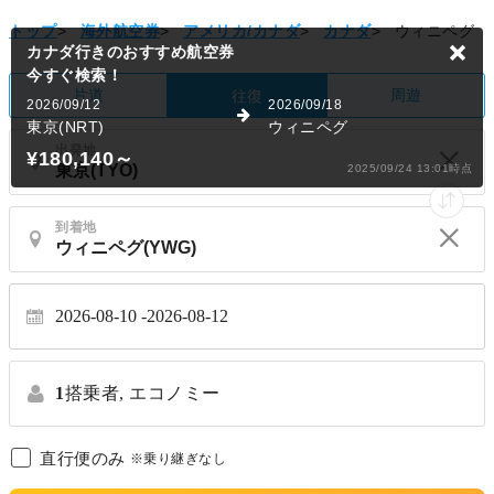
トップ
>
海外航空券
>
アメリカ/カナダ
>
カナダ
>
ウィニペグ
カナダ行きのおすすめ航空券
今すぐ検索！
片道
周遊
往復
2026/09/12
2026/09/18
東京(NRT)
ウィニペグ
出発地
¥180,140
～
2025/09/24 13:01時点
到着地
2026-08-10
2026-08-12
1
搭乗者,
エコノミー
直行便のみ
※乗り継ぎなし