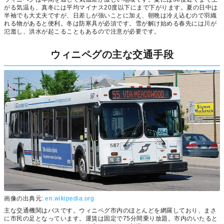
がる気温も、真冬には平均マイナス20度以下にまで下がります。夏の日中は
半袖でも大丈夫ですが、日差しが強いことに加え、朝晩は冷え込むので羽織
れる物があると便利。冬は防寒具が必須です。雪が解け始める春先には川が
氾濫し、洪水が起こることもあるので注意が必要です。
ウィニペグの主な交通手段
画像の出典元:
en.wikipedia.org
主な交通機関はバスです。ウィニペグ市内のほとんどを網羅しており、まさ
に市民の足となっています。運賃は固定で75分間乗り放題。市内のいたると