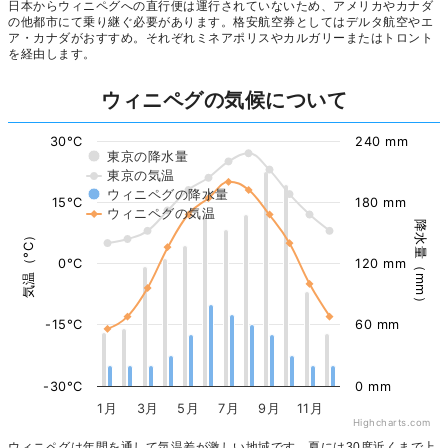
日本からウィニペグへの直行便は運行されていないため、アメリカやカナダ
の他都市にて乗り継ぐ必要があります。格安航空券としてはデルタ航空やエ
ア・カナダがおすすめ。それぞれミネアポリスやカルガリーまたはトロント
を経由します。
ウィニペグの気候について
30°C
240 mm
東京の降水量
東京の気温
ウィニペグの降水量
15°C
180 mm
ウィニペグの気温
降水量（mm）
気温（°C）
0°C
120 mm
-15°C
60 mm
-30°C
0 mm
1月
3月
5月
7月
9月
11月
Highcharts.com
ウィニペグは年間を通して気温差が激しい地域です。夏には30度近くまで上